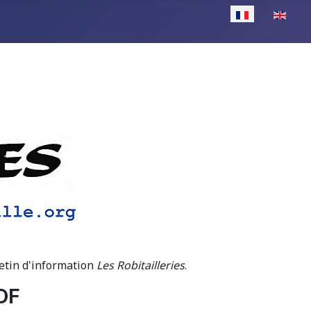
Sélectionnez vot
letin d'information
Les Robitailleries
.
PDF