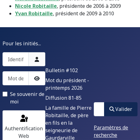
Nicole Robitaille
, présidente de 2006 à 2009
Yvan Robitaille
, président de 2009 à 2010
Pour les initiés...
Identifiant
Bulletin #102
Mot de passe
Mot du président -
Afficher le mot de passe
printemps 2026
Se souvenir de
Diffusion 81-85
moi
Valider
La famille de Pierre
Valider
Robitaille, de père
en fils en la
Paramètres de
Authentification
seigneurie de
recherche
Web
Gaurdarville