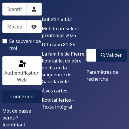
Identifiant
Bulletin #102
Mot de passe
Mot du président -
Afficher le mot de passe
printemps 2026
Se souvenir de
Diffusion 81-85
moi
Valider
La famille de Pierre
Valider
Robitaille, de père
en fils en la
Paramètres de
Authentification
seigneurie de
recherche
Web
Gaurdarville
À vos cartes
Connexion
Robitailleries -
Texte intégral
Mot de passe
perdu ?
Identifiant