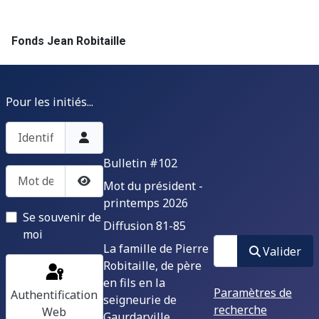
Fonds Jean Robitaille
Pour les initiés...
Identifiant
Bulletin #102
Mot de passe
Mot du président -
Afficher le mot de passe
printemps 2026
Se souvenir de
Diffusion 81-85
moi
Valider
La famille de Pierre
Valider
Robitaille, de père
en fils en la
Paramètres de
Authentification
seigneurie de
recherche
Web
Gaurdarville